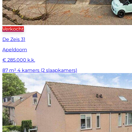
Verkocht
De Zeis 31
Apeldoorn
€ 285.000 k.k.
87 m²
4 kamers (2 slaapkamers)