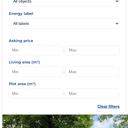
Energy label
Asking price
–
Living area (m²)
–
Plot area (m²)
–
Clear filters