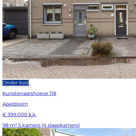
Onder bod
Kunstenaarshoeve 118
Apeldoorn
€ 399.000 k.k.
98 m²
5 kamers (4 slaapkamers)