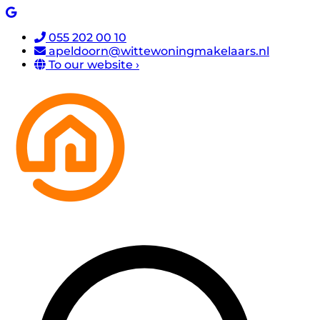
055 202 00 10
apeldoorn@wittewoningmakelaars.nl
To our website ›