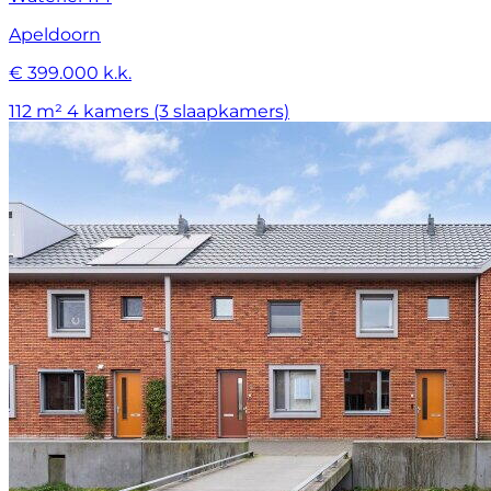
Apeldoorn
€ 399.000 k.k.
112 m²
4 kamers (3 slaapkamers)