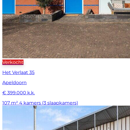
Verkocht
Het Verlaat 35
Apeldoorn
€ 399.000 k.k.
107 m²
4 kamers (3 slaapkamers)