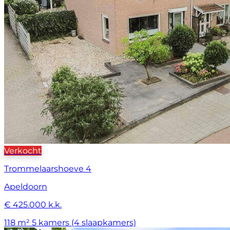
Verkocht
Trommelaarshoeve 4
Apeldoorn
€ 425.000 k.k.
118 m²
5 kamers (4 slaapkamers)