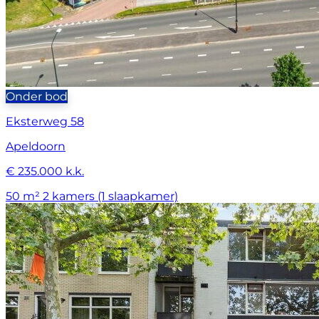
Onder bod
Eksterweg 58
Apeldoorn
€ 235.000 k.k.
50 m²
2 kamers (1 slaapkamer)