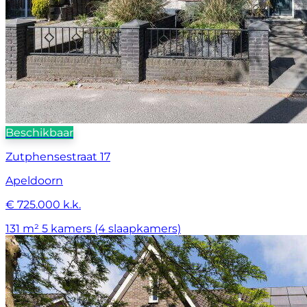
Beschikbaar
Zutphensestraat 17
Apeldoorn
€ 725.000 k.k.
131 m²
5 kamers (4 slaapkamers)