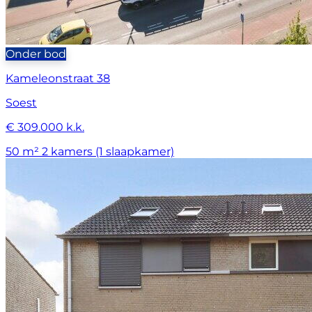
Onder bod
Kameleonstraat 38
Soest
€ 309.000 k.k.
50 m²
2 kamers (1 slaapkamer)