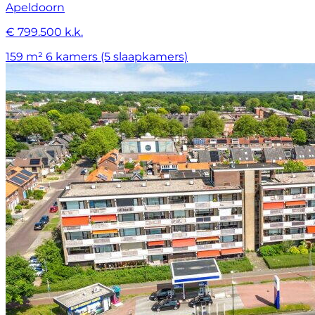
Apeldoorn
€ 799.500 k.k.
159 m²
6 kamers (5 slaapkamers)