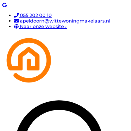
055 202 00 10
apeldoorn@wittewoningmakelaars.nl
Naar onze website ›