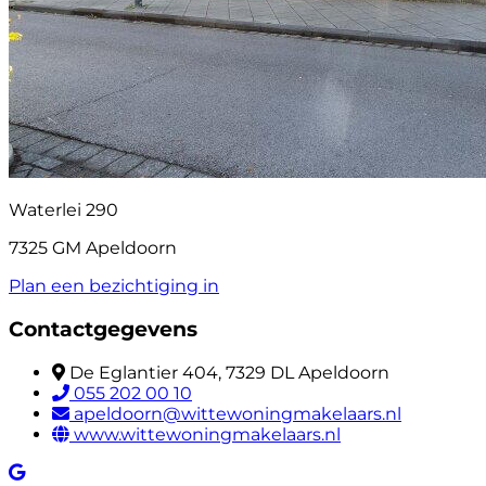
Waterlei 290
7325 GM Apeldoorn
Plan een bezichtiging in
Contactgegevens
De Eglantier 404, 7329 DL Apeldoorn
055 202 00 10
apeldoorn@wittewoningmakelaars.nl
www.wittewoningmakelaars.nl