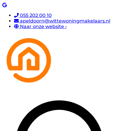
055 202 00 10
apeldoorn@wittewoningmakelaars.nl
Naar onze website ›