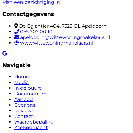
Plan een bezichtiging in
Contactgegevens
De Eglantier 404, 7329 DL Apeldoorn
055 202 00 10
apeldoorn@wittewoningmakelaars.nl
www.wittewoningmakelaars.nl
Navigatie
Home
Media
In de buurt
Documenten
Aanbod
Over ons
Reviews
Contact
Waardebepaling
Zoekopdracht