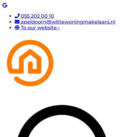
055 202 00 10
apeldoorn@wittewoningmakelaars.nl
To our website ›