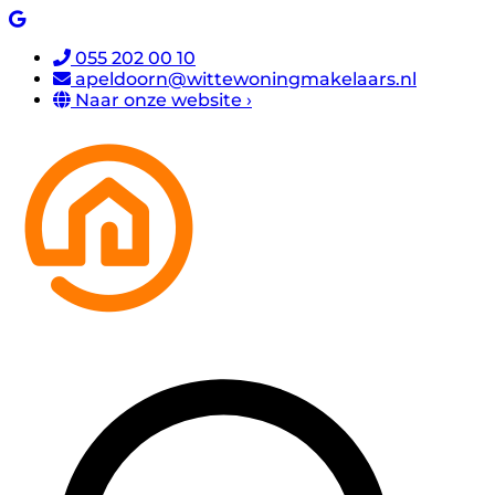
055 202 00 10
apeldoorn@wittewoningmakelaars.nl
Naar onze website ›