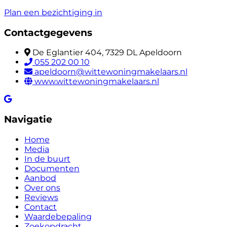
Plan een bezichtiging in
Contactgegevens
De Eglantier 404, 7329 DL Apeldoorn
055 202 00 10
apeldoorn@wittewoningmakelaars.nl
www.wittewoningmakelaars.nl
Navigatie
Home
Media
In de buurt
Documenten
Aanbod
Over ons
Reviews
Contact
Waardebepaling
Zoekopdracht