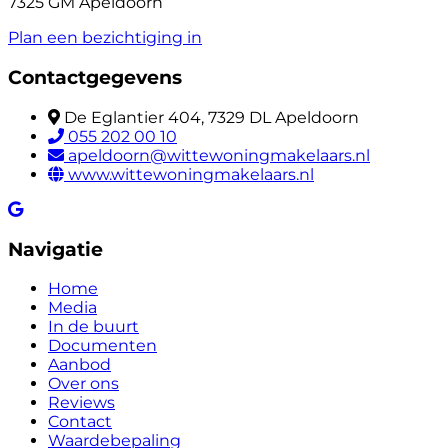
7325 GM Apeldoorn
Plan een bezichtiging in
Contactgegevens
De Eglantier 404, 7329 DL Apeldoorn
055 202 00 10
apeldoorn@wittewoningmakelaars.nl
www.wittewoningmakelaars.nl
Navigatie
Home
Media
In de buurt
Documenten
Aanbod
Over ons
Reviews
Contact
Waardebepaling