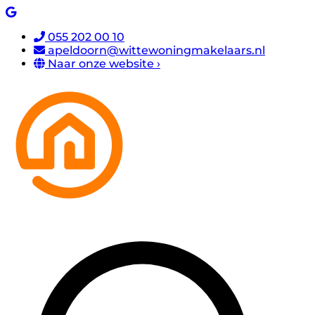
055 202 00 10
apeldoorn@wittewoningmakelaars.nl
Naar onze website ›