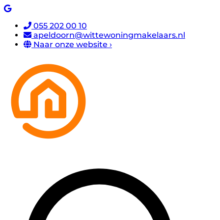
055 202 00 10
apeldoorn@wittewoningmakelaars.nl
Naar onze website ›