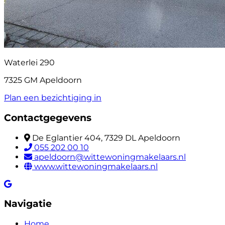
Waterlei 290
7325 GM Apeldoorn
Plan een bezichtiging in
Contactgegevens
De Eglantier 404, 7329 DL Apeldoorn
055 202 00 10
apeldoorn@wittewoningmakelaars.nl
www.wittewoningmakelaars.nl
Navigatie
Home